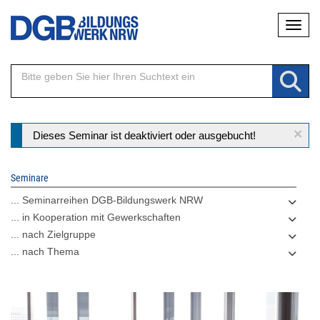
Direkt
Naviga
zum
Inhalt
×
Statusmeldung
Dieses Seminar ist deaktiviert oder ausgebucht!
Seminare
... Seminarreihen DGB-Bildungswerk NRW
... in Kooperation mit Gewerkschaften
... nach Zielgruppe
... nach Thema