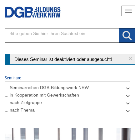
Direkt
Naviga
zum
Inhalt
×
Statusmeldung
Dieses Seminar ist deaktiviert oder ausgebucht!
Seminare
... Seminarreihen DGB-Bildungswerk NRW
... in Kooperation mit Gewerkschaften
... nach Zielgruppe
... nach Thema