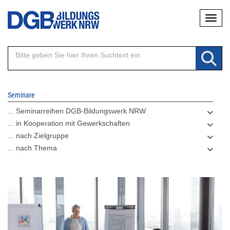
Direkt
Naviga
zum
Inhalt
Seminare
... Seminarreihen DGB-Bildungswerk NRW
... in Kooperation mit Gewerkschaften
... nach Zielgruppe
... nach Thema