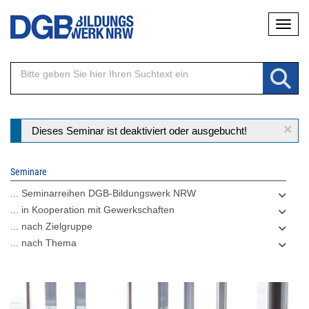
Direkt
Naviga
zum
Inhalt
×
Statusmeldung
Dieses Seminar ist deaktiviert oder ausgebucht!
Seminare
... Seminarreihen DGB-Bildungswerk NRW
... in Kooperation mit Gewerkschaften
... nach Zielgruppe
... nach Thema