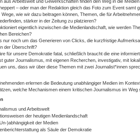
 aus Arbeitswelt und Gewerkschaften finden den Weg in die Medien m
heppert – oder man der Redaktion gleich das Foto zum Event samt ge
s Wege, wie wir dazu beitragen können, Themen, die für Arbeitnehmer
ederfinden, stärker in der Zeitung zu platzieren?
nktioniert eigentlich inzwischen die Medienlandschaft, wie werden 
schen Bereichen?
s nur noch um das Generieren von Clicks, die kurzfristige Aufmerksa
n der Überschrift?
e für unsere Demokratie fatal, schließlich braucht die eine informierte 
ist guter Journalismus, mit eigenen Recherchen, investigativ, mit lok
euen uns, dass wir über diese Themen mit zwei Journalist*innen spre
ilnehmenden erlernen die Bedeutung unabhängiger Medien im Kontex
ätzen, welche Mechanismen einem kritischen Journalismus im Weg 
en
nalismus und Arbeitswelt
tionsweisen der heutigen Medienlandschaft
(Un-)abhängigkeit der Medien
enberichterstattung als Säule der Demokratie