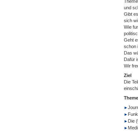
Themen
und sc
Gibt e
sich wi
Wie fu
politi
Geht e
schon i
Das wär
Dafür 
Wir fr
Ziel
Die Te
einsch
Them
Jour
Funk
Die 
Medi