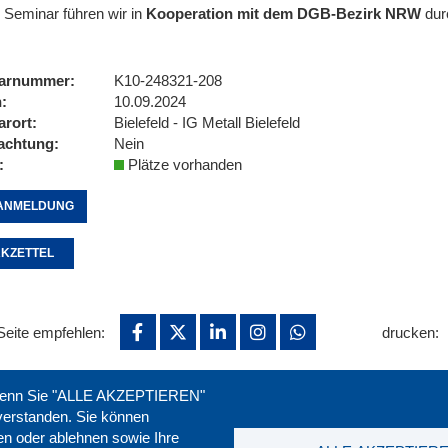
 Seminar führen wir in
Kooperation mit dem DGB-Bezirk NRW
dur
arnummer
K10-248321-208
n
10.09.2024
arort
Bielefeld - IG Metall Bielefeld
achtung
Nein
Plätze vorhanden
ANMELDUNG
KZETTEL
Seite empfehlen:
drucken:
. Wenn Sie "ALLE AKZEPTIEREN"
nverstanden. Sie können
ren oder ablehnen sowie Ihre