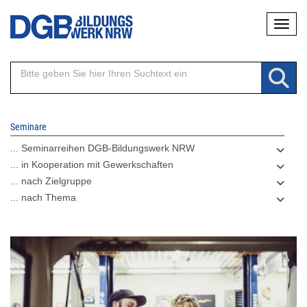
Direkt
Naviga
zum
Inhalt
Seminare
... Seminarreihen DGB-Bildungswerk NRW
... in Kooperation mit Gewerkschaften
... nach Zielgruppe
... nach Thema