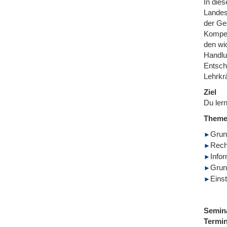
In die
Landes
der Ges
Kompet
den wi
Handlu
Entsch
Lehrkr
Ziel
Du ler
Them
Grun
Recht
Infor
Grun
Eins
Semin
Termi