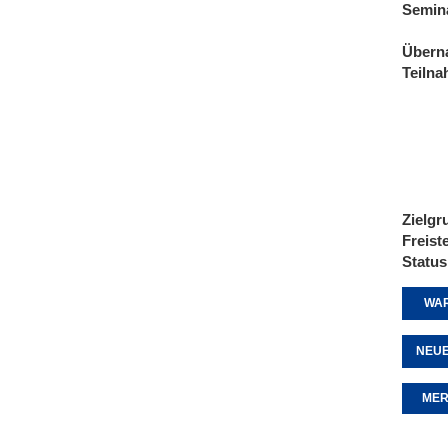
Semin
Übern
Teiln
Zielgr
Freist
Status
WAR
NEUE
MER