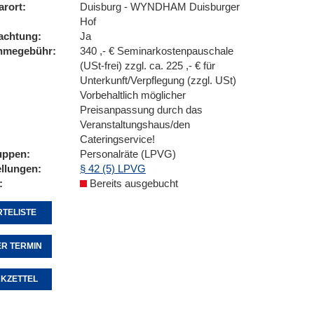
arort
Duisburg - WYNDHAM Duisburger
Hof
achtung
Ja
ahmegebühr
340 ,- € Seminarkostenpauschale
(USt-frei) zzgl. ca. 225 ,- € für
Unterkunft/Verpflegung (zzgl. USt)
Vorbehaltlich möglicher
Preisanpassung durch das
Veranstaltungshaus/den
Cateringservice!
uppen
Personalräte (LPVG)
ellungen
§ 42 (5) LPVG
Bereits ausgebucht
TELISTE
R TERMIN
KZETTEL