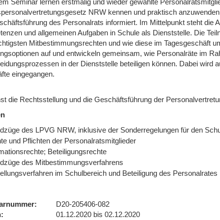
sem Seminar lernen erstmalig und wieder gewählte Personalratsmitgli
personalvertretungsgesetz NRW kennen und praktisch anzuwenden 
chäftsführung des Personalrats informiert. Im Mittelpunkt steht die 
enzen und allgemeinen Aufgaben in Schule als Dienststelle. Die Tei
chtigsten Mitbestimmungsrechten und wie diese im Tagesgeschäft u
ngsoptionen auf und entwickeln gemeinsam, wie Personalräte im 
eidungsprozessen in der Dienststelle beteiligen können. Dabei wird a
äfte eingegangen.
nst die Rechtsstellung und die Geschäftsführung der Personalvertretu
en
dzüge des LPVG NRW, inklusive der Sonderregelungen für den Schu
e und Pflichten der Personalratsmitglieder
mationsrechte; Beteiligungsrechte
dzüge des Mitbestimmungsverfahrens
tellungsverfahren im Schulbereich und Beteiligung des Personalrates
arnummer
D20-205406-082
n
01.12.2020 bis 02.12.2020