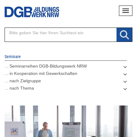
Direkt
Naviga
zum
Inhalt
Seminare
... Seminarreihen DGB-Bildungswerk NRW
... in Kooperation mit Gewerkschaften
... nach Zielgruppe
... nach Thema