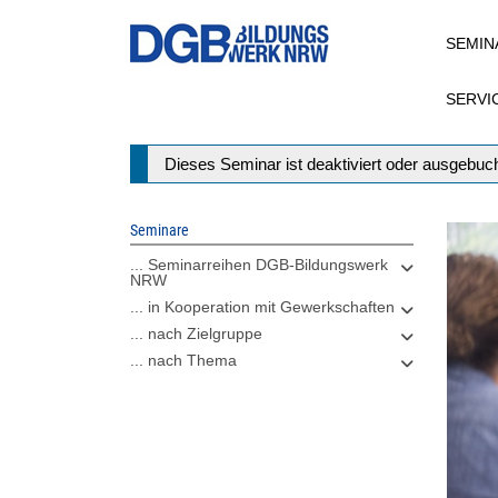
Direkt
SEMIN
zum
Inhalt
SERVI
Statusmeldung
Dieses Seminar ist deaktiviert oder ausgebuch
Seminare
... Seminarreihen DGB-Bildungswerk
NRW
... in Kooperation mit Gewerkschaften
... nach Zielgruppe
... nach Thema