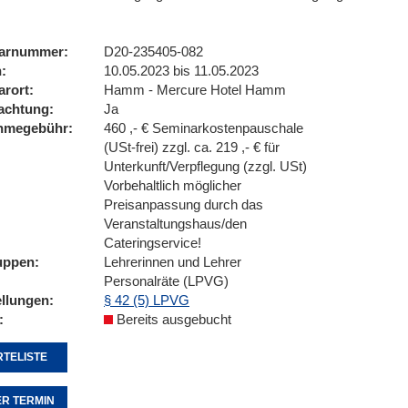
arnummer
D20-235405-082
n
10.05.2023 bis 11.05.2023
arort
Hamm - Mercure Hotel Hamm
achtung
Ja
ahmegebühr
460 ,- € Seminarkostenpauschale
(USt-frei) zzgl. ca. 219 ,- € für
Unterkunft/Verpflegung (zzgl. USt)
Vorbehaltlich möglicher
Preisanpassung durch das
Veranstaltungshaus/den
Cateringservice!
uppen
Lehrerinnen und Lehrer
Personalräte (LPVG)
ellungen
§ 42 (5) LPVG
Bereits ausgebucht
TELISTE
R TERMIN