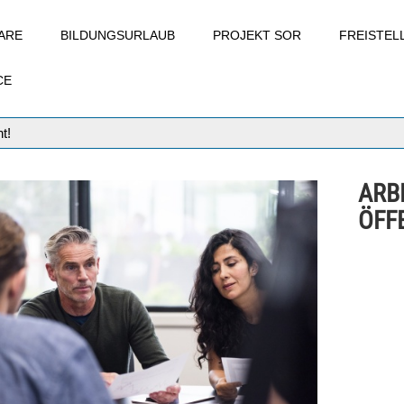
ARE
BILDUNGSURLAUB
PROJEKT SOR
FREISTE
CE
t!
ARB
ÖFF