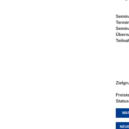
Semin
Termi
Semin
Übern
Teiln
Zielgr
Freist
Status
WAR
NEUE