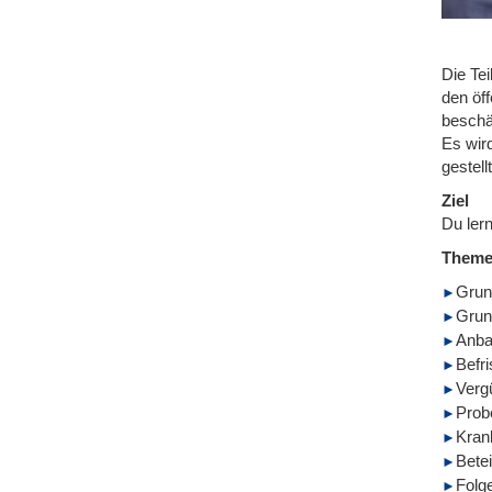
Die Te
den öf
beschä
Es wird
gestel
Ziel
Du ler
Them
Grun
Grund
Anba
Befri
Verg
Prob
Krank
Betei
Folge