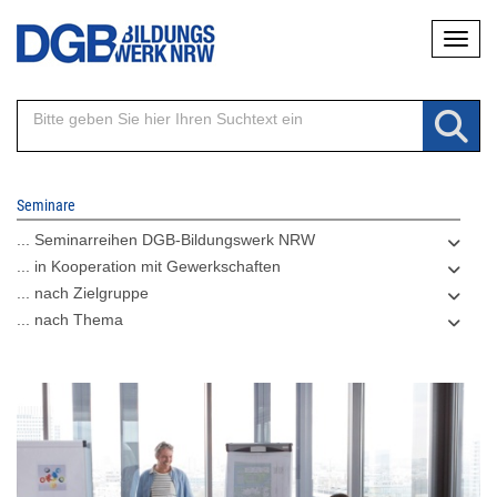
Direkt
Naviga
zum
Inhalt
Seminare
... Seminarreihen DGB-Bildungswerk NRW
... in Kooperation mit Gewerkschaften
... nach Zielgruppe
... nach Thema