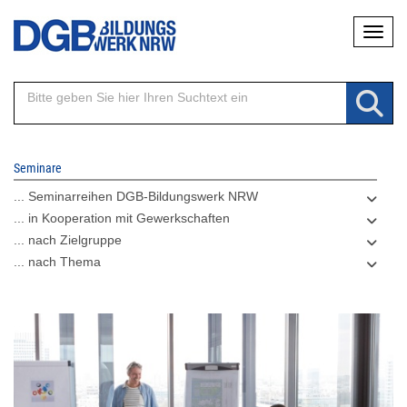
Direkt
Naviga
zum
Inhalt
Seminare
... Seminarreihen DGB-Bildungswerk NRW
... in Kooperation mit Gewerkschaften
... nach Zielgruppe
... nach Thema