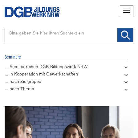
Direkt
Naviga
zum
Inhalt
Seminare
... Seminarreihen DGB-Bildungswerk NRW
... in Kooperation mit Gewerkschaften
... nach Zielgruppe
... nach Thema