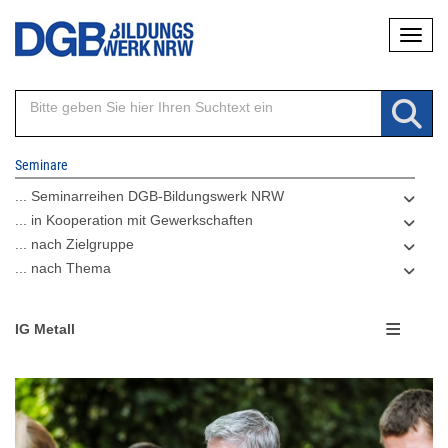
Direkt
Naviga
zum
Inhalt
Seminare
... Seminarreihen DGB-Bildungswerk NRW
... in Kooperation mit Gewerkschaften
... nach Zielgruppe
... nach Thema
IG Metall