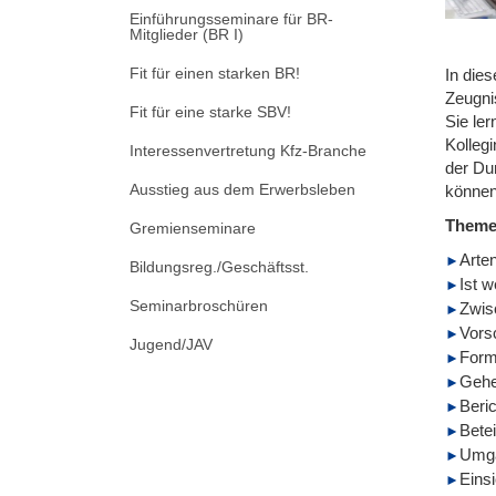
Einführungsseminare für BR-
Mitglieder (BR I)
Fit für einen starken BR!
In die
Zeugni
Fit für eine starke SBV!
Sie ler
Kolleg
Interessenvertretung Kfz-Branche
der Du
Ausstieg aus dem Erwerbsleben
können
Them
Gremienseminare
Arte
Bildungsreg./Geschäftsst.
Ist 
Seminarbroschüren
Zwis
Vors
Jugend/JAV
Form
Gehe
Beri
Betei
Umga
Eins