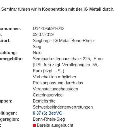
 Seminar führen wir
in
Kooperation mit der IG Metall
durch.
arnummer
D14-195694-042
n
09.07.2019
arort
Siegburg - IG Metall Bonn-Rhein-
Sieg
achtung
Nein
ahmegebühr
Seminarkostenpauschale: 225,- Euro
(USt. frei) zzgl. Verpflegung ca. 55,-
Euro (zzgl. USt.)
Vorbehaltlich möglicher
Preisanpassung durch das
Veranstaltungshaus/den
Cateringservice!
uppen
Betriebsräte
Schwerbehindertenvertretungen
ellungen
§ 37 (6) BetrVG
ngsregion
Bonn-Rhein-Sieg
Bereits ausgebucht