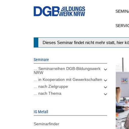
Direkt
SEMIN
zum
Inhalt
SERVI
Statusmeldung
Dieses Seminar findet nicht mehr statt, hier 
Seminare
... Seminarreihen DGB-Bildungswerk
NRW
... in Kooperation mit Gewerkschaften
... nach Zielgruppe
... nach Thema
IG Metall
Seminarfinder