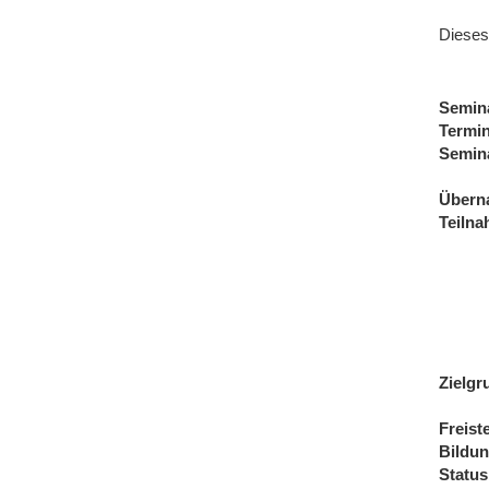
Dieses
Semin
Termi
Semin
Übern
Teiln
Zielgr
Freist
Bildu
Status