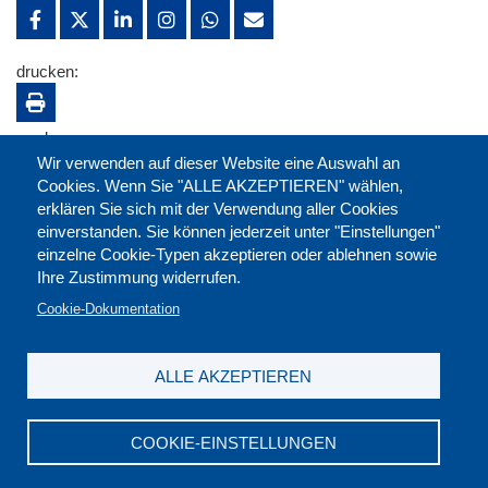
drucken:
merken:
Wir verwenden auf dieser Website eine Auswahl an
Cookies. Wenn Sie "ALLE AKZEPTIEREN" wählen,
erklären Sie sich mit der Verwendung aller Cookies
einverstanden. Sie können jederzeit unter "Einstellungen"
einzelne Cookie-Typen akzeptieren oder ablehnen sowie
Ihre Zustimmung widerrufen.
Cookie-Dokumentation
ALLE AKZEPTIEREN
Kontakt
|
Downloads
|
Newsletter
|
Jobs
|
FAQ
Impressum
|
Datenschutz
|
AGB
|
Widerruf
COOKIE-EINSTELLUNGEN
DGB-Bildungswerk NRW e.V. © 2026
T. 0211 17523-0
|
E-Mail