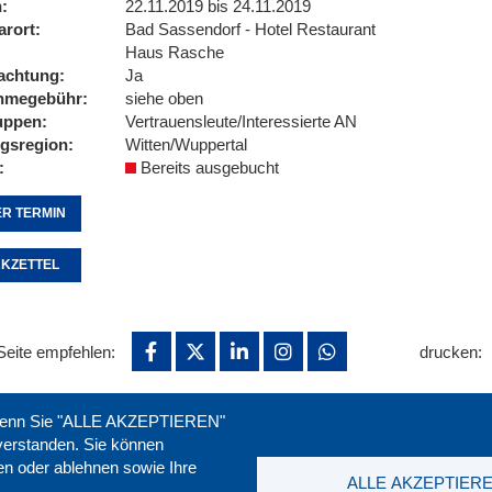
n
22.11.2019 bis 24.11.2019
arort
Bad Sassendorf - Hotel Restaurant
Haus Rasche
achtung
Ja
ahmegebühr
siehe oben
uppen
Vertrauensleute/Interessierte AN
ngsregion
Witten/Wuppertal
Bereits ausgebucht
R TERMIN
KZETTEL
Seite empfehlen:
drucken:
. Wenn Sie "ALLE AKZEPTIEREN"
nverstanden. Sie können
ren oder ablehnen sowie Ihre
ALLE AKZEPTIER