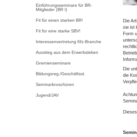
Einführungsseminare für BR-
Mitglieder (BR I)
Fit für einen starken BR!
Die Arb
sie ist
Fit für eine starke SBV!
Form un
unters
Interessenvertretung Kfz-Branche
rechtl
Ausstieg aus dem Erwerbsleben
Betrieb
Informa
Gremienseminare
Die un
Bildungsreg./Geschäftsst.
die Kos
Verpfl
Seminarbroschüren
Achtung
Jugend/JAV
Semina
Dieses
Semin