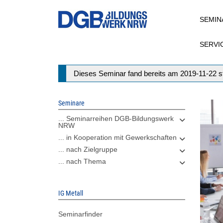
Direkt
SEMIN
zum
Inhalt
SERVI
Statusmeldung
Dieses Seminar fand bereits am 2019-11-22 st
Seminare
... Seminarreihen DGB-Bildungswerk
NRW
... in Kooperation mit Gewerkschaften
... nach Zielgruppe
... nach Thema
IG Metall
Seminarfinder