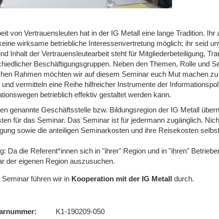
eit von Vertrauensleuten hat in der IG Metall eine lange Tradition. Ihr
 keine wirksame betriebliche Interessenvertretung möglich; ihr seid 
d Inhalt der Vertrauensleutearbeit steht für Mitgliederbeteiligung, T
chiedlicher Beschäftigungsgruppen. Neben den Themen, Rolle und Se
ichen Rahmen möchten wir auf diesem Seminar euch Mut machen zu ei
 und vermitteln eine Reihe hilfreicher Instrumente der Informationspo
tionswegen betrieblich effektiv gestaltet werden kann.
ten genannte Geschäftsstelle bzw. Bildungsregion der IG Metall über
ten für das Seminar. Das Seminar ist für jedermann zugänglich. Nicht
egung sowie die anteiligen Seminarkosten und ihre Reisekosten selbst
: Da die Referent*innen sich in "ihrer" Region und in "ihren" Betrie
r der eigenen Region auszusuchen.
 Seminar führen wir
in
Kooperation mit der IG Metall
durch.
arnummer
K1-190209-050