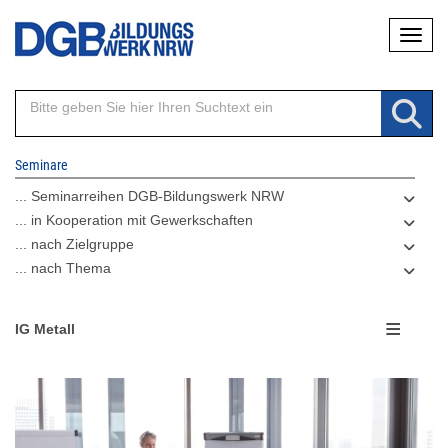
Direkt
Naviga
zum
Inhalt
Seminare
... Seminarreihen DGB-Bildungswerk NRW
... in Kooperation mit Gewerkschaften
... nach Zielgruppe
... nach Thema
IG Metall