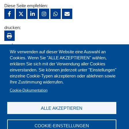
Diese Seite empfehlen:
drucken:
merken:
Wir verwenden auf dieser Website eine Auswahl an
Cookies. Wenn Sie "ALLE AKZEPTIEREN" wählen,
erklären Sie sich mit der Verwendung aller Cookies
einverstanden. Sie können jederzeit unter "Einstellungen"
einzelne Cookie-Typen akzeptieren oder ablehnen sowie
Ihre Zustimmung widerrufen.
Cookie-Dokumentation
ALLE AKZEPTIEREN
Kontakt
|
Downloads
|
Newsletter
|
Jobs
|
FAQ
Impressum
|
Datenschutz
|
AGB
|
Widerruf
COOKIE-EINSTELLUNGEN
DGB-Bildungswerk NRW e.V. © 2026