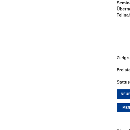
Semin
Übern
Teiln
Zielgr
Freist
Status
NEUE
MER