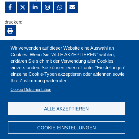
drucken:
merken:
Wir verwenden auf dieser Website eine Auswahl an
Cookies. Wenn Sie "ALLE AKZEPTIEREN" wählen,
erklären Sie sich mit der Verwendung aller Cookies
einverstanden. Sie können jederzeit unter "Einstellungen"
einzelne Cookie-Typen akzeptieren oder ablehnen sowie
Ihre Zustimmung widerrufen.
Cookie-Dokumentation
ALLE AKZEPTIEREN
Kontakt
|
Downloads
|
Newsletter
|
Jobs
|
FAQ
Impressum
|
Datenschutz
|
AGB
|
Widerruf
COOKIE-EINSTELLUNGEN
DGB-Bildungswerk NRW e.V. © 2026
T. 0211 17523-0
|
E-Mail