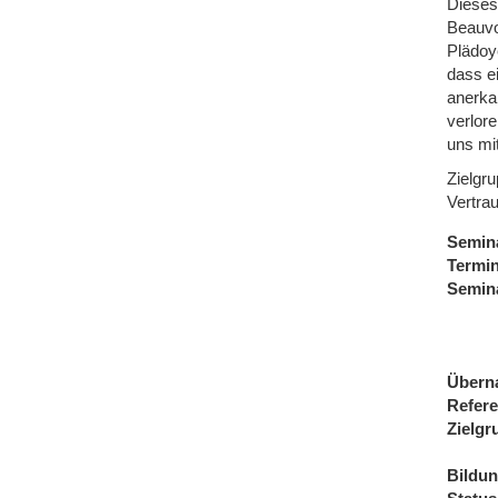
Dieses
Beauvo
Plädoy
dass e
anerka
verlor
uns mi
Zielgru
Vertrau
Semin
Termi
Semin
Übern
Refere
Zielgr
Bildu