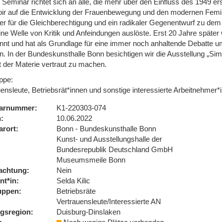
 Seminar richtet sich an alle, die mehr über den Einfluss des 1949
ir auf die Entwicklung der Frauenbewegung und den modernen Femin
er für die Gleichberechtigung und ein radikaler Gegenentwurf zu dem
ine Welle von Kritik und Anfeindungen auslöste. Erst 20 Jahre später
nnt und hat als Grundlage für eine immer noch anhaltende Debatte u
en. In der Bundeskunsthalle Bonn besichtigen wir die Ausstellung „
t der Materie vertraut zu machen.
ppe:
ensleute, Betriebsrät*innen und sonstige interessierte Arbeitnehmer*
arnummer
K1-220303-074
n
10.06.2022
arort
Bonn - Bundeskunsthalle Bonn
Kunst- und Ausstellungshalle der
Bundesrepublik Deutschland GmbH
Museumsmeile Bonn
achtung
Nein
nt*in
Selda Kilic
uppen
Betriebsräte
Vertrauensleute/Interessierte AN
ngsregion
Duisburg-Dinslaken