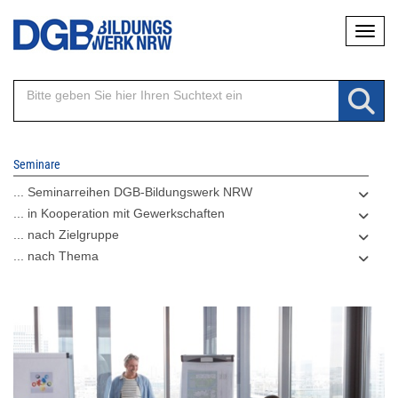
Direkt
Naviga
zum
Inhalt
Seminare
... Seminarreihen DGB-Bildungswerk NRW
... in Kooperation mit Gewerkschaften
... nach Zielgruppe
... nach Thema