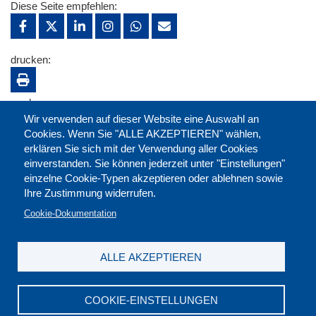
Diese Seite empfehlen:
drucken:
merken:
Wir verwenden auf dieser Website eine Auswahl an
Cookies. Wenn Sie "ALLE AKZEPTIEREN" wählen,
erklären Sie sich mit der Verwendung aller Cookies
einverstanden. Sie können jederzeit unter "Einstellungen"
einzelne Cookie-Typen akzeptieren oder ablehnen sowie
Ihre Zustimmung widerrufen.
Cookie-Dokumentation
ALLE AKZEPTIEREN
Kontakt
|
Downloads
|
Newsletter
|
Jobs
|
FAQ
Impressum
|
Datenschutz
|
AGB
|
Widerruf
COOKIE-EINSTELLUNGEN
DGB-Bildungswerk NRW e.V. © 2026