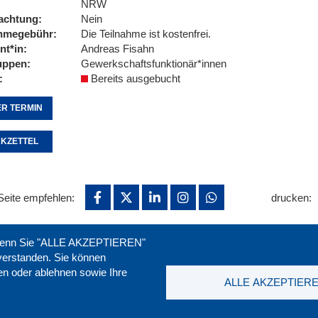
NRW
achtung
Nein
ahmegebühr
Die Teilnahme ist kostenfrei.
nt*in
Andreas Fisahn
uppen
Gewerkschaftsfunktionär*innen
Bereits ausgebucht
R TERMIN
KZETTEL
Seite empfehlen:
drucken:
. Wenn Sie "ALLE AKZEPTIEREN"
nverstanden. Sie können
ren oder ablehnen sowie Ihre
ALLE AKZEPTIER
t
|
Downloads
|
Newsletter
|
Jobs
|
FAQ
DGB-Bild