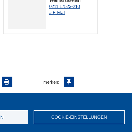
Teamassistentin
0211 17523-210
» E-Mail
merken:
EN
COOKIE-EINSTELLUNGEN
ungswerk NRW e.V. © 2026