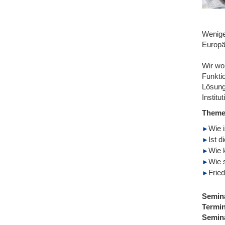
Wenige
Europä
Wir wo
Funkti
Lösungs
Instit
Them
Wie i
Ist d
Wie 
Wie 
Frie
Semin
Termi
Semin