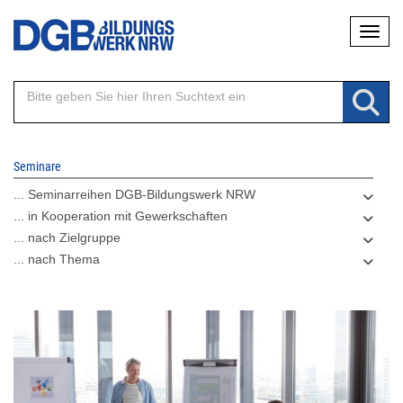
Direkt
Naviga
zum
Inhalt
Seminare
... Seminarreihen DGB-Bildungswerk NRW
... in Kooperation mit Gewerkschaften
... nach Zielgruppe
... nach Thema