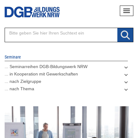
Direkt
Naviga
zum
Inhalt
Seminare
... Seminarreihen DGB-Bildungswerk NRW
... in Kooperation mit Gewerkschaften
... nach Zielgruppe
... nach Thema