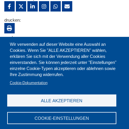
drucken:
merken:
Wir verwenden auf dieser Website eine Auswahl an
Cookies. Wenn Sie "ALLE AKZEPTIEREN" wählen,
erklären Sie sich mit der Verwendung aller Cookies
einverstanden. Sie können jederzeit unter "Einstellungen"
einzelne Cookie-Typen akzeptieren oder ablehnen sowie
Ihre Zustimmung widerrufen.
Cookie-Dokumentation
ALLE AKZEPTIEREN
Kontakt
|
Downloads
|
Newsletter
|
Jobs
|
FAQ
Impressum
|
Datenschutz
|
AGB
|
Widerruf
COOKIE-EINSTELLUNGEN
DGB-Bildungswerk NRW e.V. © 2026
T. 0211 17523-0
|
E-Mail