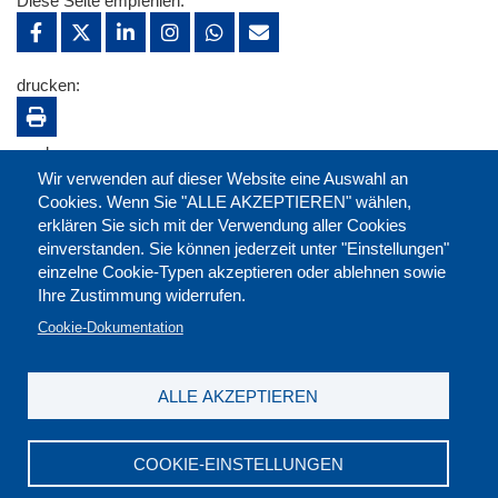
Diese Seite empfehlen:
drucken:
merken:
Wir verwenden auf dieser Website eine Auswahl an
Cookies. Wenn Sie "ALLE AKZEPTIEREN" wählen,
erklären Sie sich mit der Verwendung aller Cookies
einverstanden. Sie können jederzeit unter "Einstellungen"
einzelne Cookie-Typen akzeptieren oder ablehnen sowie
Ihre Zustimmung widerrufen.
Cookie-Dokumentation
ALLE AKZEPTIEREN
Kontakt
|
Downloads
|
Newsletter
|
Jobs
|
FAQ
Impressum
|
Datenschutz
|
AGB
|
Widerruf
COOKIE-EINSTELLUNGEN
DGB-Bildungswerk NRW e.V. © 2026
T. 0211 17523-0
|
E-Mail