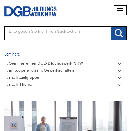
Direkt
Naviga
zum
Inhalt
Seminare
... Seminarreihen DGB-Bildungswerk NRW
... in Kooperation mit Gewerkschaften
... nach Zielgruppe
... nach Thema