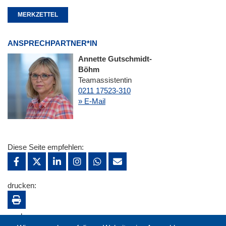
MERKZETTEL
ANSPRECHPARTNER*IN
Annette Gutschmidt-
Böhm
Teamassistentin
0211 17523-310
» E-Mail
Diese Seite empfehlen:
drucken:
merken: