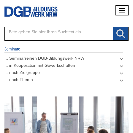
Direkt
Naviga
zum
Inhalt
Seminare
... Seminarreihen DGB-Bildungswerk NRW
... in Kooperation mit Gewerkschaften
... nach Zielgruppe
... nach Thema