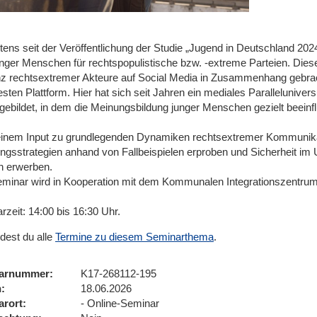
tens seit der Veröffentlichung der Studie „Jugend in Deutschland 202
junger Menschen für rechtspopulistische bzw. -extreme Parteien. Di
z rechtsextremer Akteure auf Social Media in Zusammenhang gebrach
esten Plattform. Hier hat sich seit Jahren ein mediales Paralleluniv
gebildet, in dem die Meinungsbildung junger Menschen gezielt beeinfl
inem Input zu grundlegenden Dynamiken rechtsextremer Kommunikat
ngsstrategien anhand von Fallbeispielen erproben und Sicherheit im
en erwerben.
minar wird in Kooperation mit dem Kommunalen Integrationszentrum 
zeit: 14:00 bis 16:30 Uhr.
ndest du alle
Termine zu diesem Seminarthema
.
arnummer
K17-268112-195
n
18.06.2026
arort
- Online-Seminar