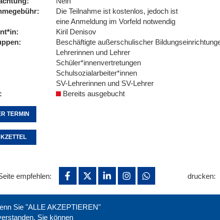
achtung
Nein
ahmegebühr
Die Teilnahme ist kostenlos, jedoch ist
eine Anmeldung im Vorfeld notwendig
nt*in
Kiril Denisov
uppen
Beschäftigte außerschulischer Bildungseinrichtung
Lehrerinnen und Lehrer
Schüler*innenvertretungen
Schulsozialarbeiter*innen
SV-Lehrerinnen und SV-Lehrer
Bereits ausgebucht
R TERMIN
KZETTEL
Seite empfehlen:
drucken:
. Wenn Sie "ALLE AKZEPTIEREN"
nverstanden. Sie können