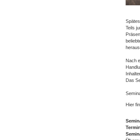
Spätes
Teils 
Präsen
beliebt
heraus
Nach e
Handlu
Inhalt
Das Se
Seminar
Hier fi
Semin
Termi
Semin