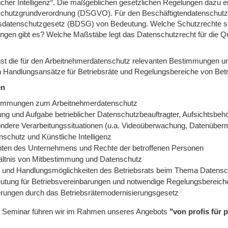
licher Intelligenz“. Die maßgeblichen gesetzlichen Regelungen dazu e
chutzgrundverordnung (DSGVO). Für den Beschäftigtendatenschutz
datenschutzgesetz (BDSG) von Bedeutung. Welche Schutzrechte sin
ngen gibt es? Welche Maßstäbe legt das Datenschutzrecht für die Qu
nst die für den Arbeitnehmerdatenschutz relevanten Bestimmungen 
 Handlungsansätze für Betriebsräte und Regelungsbereiche von Betri
en
immungen zum Arbeitnehmerdatenschutz
lung und Aufgabe betrieblicher Datenschutzbeauftragter, Aufsichtsbeh
ndere Verarbeitungssituationen (u.a. Videoüberwachung, Datenüberm
nschutz und Künstliche Intelligenz
chten des Unternehmens und Rechte der betroffenen Personen
ältnis von Mitbestimmung und Datenschutz
e und Handlungsmöglichkeiten des Betriebsrats beim Thema Datensc
utung für Betriebsvereinbarungen und notwendige Regelungsbereich
rungen durch das Betriebsrätemodernisierungsgesetz
 Seminar führen wir im Rahmen unseres Angebots
"von profis für