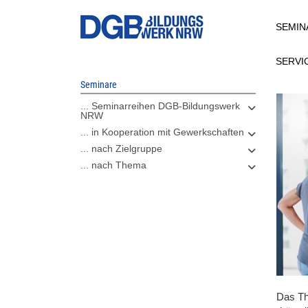
Direkt
SEMIN
zum
Inhalt
SERVI
Seminare
... Seminarreihen DGB-Bildungswerk
NRW
... in Kooperation mit Gewerkschaften
... nach Zielgruppe
... nach Thema
Das Th