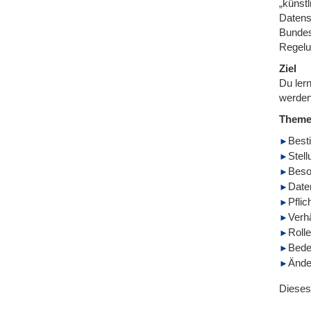
„künst
Datens
Bundes
Regelu
Ziel
Du ler
werden
Them
Best
Stel
Beso
Date
Pfli
Verh
Roll
Bede
Ände
Dieses