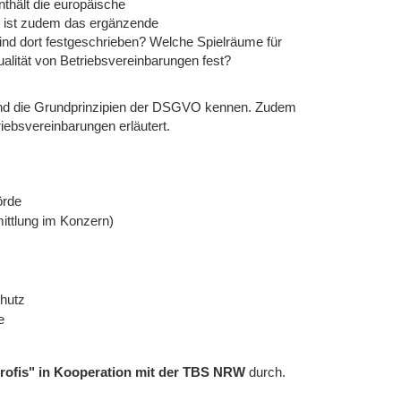
nthält die europäische
 ist zudem das ergänzende
d dort festgeschrieben? Welche Spielräume für
alität von Betriebsvereinbarungen fest?
und die Grundprinzipien der DSGVO kennen. Zudem
ebsvereinbarungen erläutert.
örde
ittlung im Konzern)
hutz
e
 profis" in Kooperation mit der TBS NRW
durch.