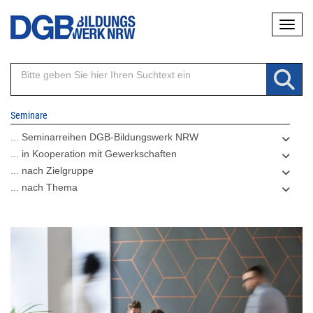
Direkt
Naviga
zum
Inhalt
Seminare
... Seminarreihen DGB-Bildungswerk NRW
... in Kooperation mit Gewerkschaften
... nach Zielgruppe
... nach Thema