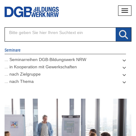
Direkt
Naviga
zum
Inhalt
Seminare
... Seminarreihen DGB-Bildungswerk NRW
... in Kooperation mit Gewerkschaften
... nach Zielgruppe
... nach Thema