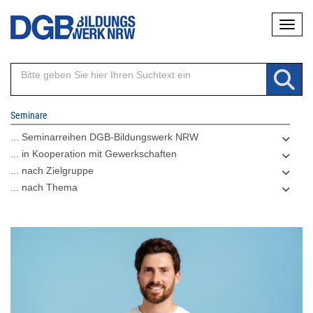
Direkt
Naviga
zum
Inhalt
Seminare
... Seminarreihen DGB-Bildungswerk NRW
... in Kooperation mit Gewerkschaften
... nach Zielgruppe
... nach Thema