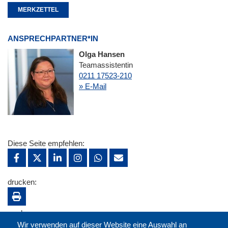
MERKZETTEL
ANSPRECHPARTNER*IN
Olga Hansen
Teamassistentin
0211 17523-210
» E-Mail
Diese Seite empfehlen:
drucken:
merken:
Wir verwenden auf dieser Website eine Auswahl an