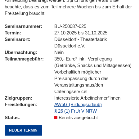
Anmeldung beantragt werden. Sprich uns gerne an! Bitte
beachte, dass es zum Teil mehrere Wochen bis zum Erhalt der
Freistellung braucht
Seminarnummer
BU-250087-025
Termin
27.10.2025 bis 31.10.2025
Seminarort
Düsseldorf - Theaterfabrik
Düsseldorf e.V.
Übernachtung
Nein
Teilnahmegebühr
350,- Euro* inkl. Verpflegung
(Getränke, Snacks und Mittagsessen)
Vorbehaltlich möglicher
Preisanpassung durch das
Veranstaltungshaus/den
Cateringservice!
Zielgruppen
Interessierte Arbeitnehmer*innen
Freistellungen
AWbG (Bildungsurlaub)
§ 26 (1) FrUrlV NRW
Status
Bereits ausgebucht
NEUER TERMIN