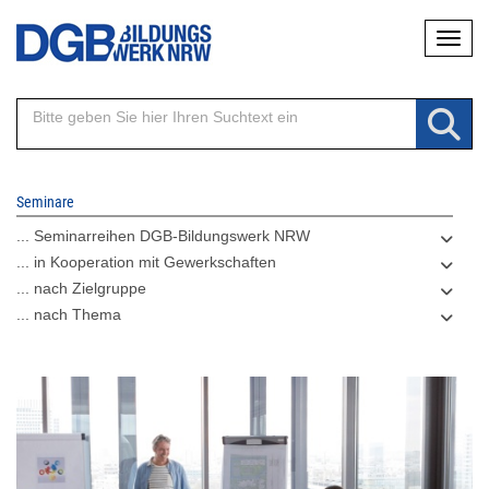
Direkt
Naviga
zum
Inhalt
Seminare
... Seminarreihen DGB-Bildungswerk NRW
... in Kooperation mit Gewerkschaften
... nach Zielgruppe
... nach Thema