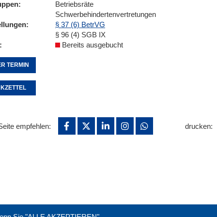
uppen
Betriebsräte
Schwerbehindertenvertretungen
ellungen
§ 37 (6) BetrVG
§ 96 (4) SGB IX
Bereits ausgebucht
R TERMIN
KZETTEL
Seite empfehlen:
drucken:
. Wenn Sie "ALLE AKZEPTIEREN"