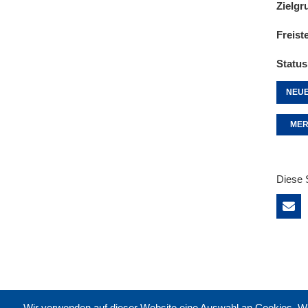
Zielgr
Freist
Status
NEUE
MER
Diese 
Wir verwenden auf dieser Website eine Auswahl an Cookies