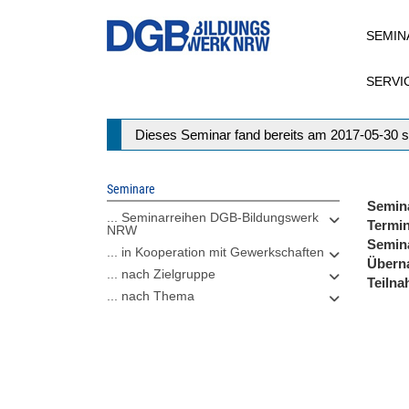
Direkt
SEMIN
zum
Inhalt
SERVI
Statusmeldung
Dieses Seminar fand bereits am 2017-05-30 s
Seminare
Semin
... Seminarreihen DGB-Bildungswerk
Termi
NRW
Semin
... in Kooperation mit Gewerkschaften
Übern
... nach Zielgruppe
Teiln
... nach Thema