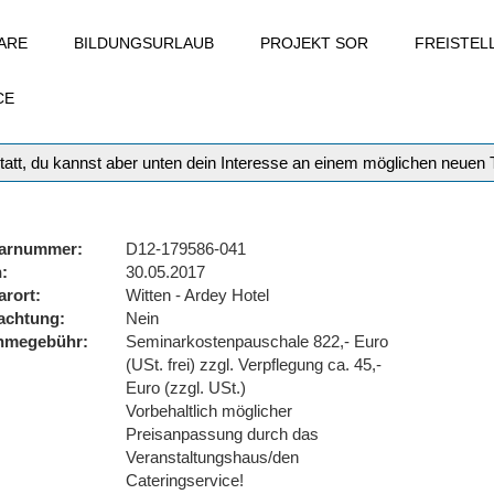
ARE
BILDUNGSURLAUB
PROJEKT SOR
FREISTE
CE
tatt, du kannst aber unten dein Interesse an einem möglichen neuen
arnummer
D12-179586-041
n
30.05.2017
arort
Witten - Ardey Hotel
achtung
Nein
ahmegebühr
Seminarkostenpauschale 822,- Euro
(USt. frei) zzgl. Verpflegung ca. 45,-
Euro (zzgl. USt.)
Vorbehaltlich möglicher
Preisanpassung durch das
Veranstaltungshaus/den
Cateringservice!