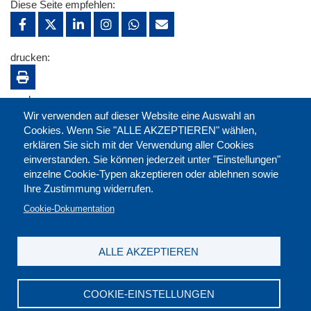
Diese Seite empfehlen:
drucken:
merken:
Wir verwenden auf dieser Website eine Auswahl an
Cookies. Wenn Sie "ALLE AKZEPTIEREN" wählen,
erklären Sie sich mit der Verwendung aller Cookies
einverstanden. Sie können jederzeit unter "Einstellungen"
einzelne Cookie-Typen akzeptieren oder ablehnen sowie
Ihre Zustimmung widerrufen.
Cookie-Dokumentation
ALLE AKZEPTIEREN
Kontakt
|
Downloads
|
Newsletter
|
Jobs
|
FAQ
Impressum
|
Datenschutz
|
AGB
|
Widerruf
COOKIE-EINSTELLUNGEN
DGB-Bildungswerk NRW e.V. © 2026