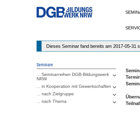
Direkt
SEMIN
zum
Inhalt
SERVI
Statusmeldung
Dieses Seminar fand bereits am 2017-05-31 s
Seminare
Semin
... Seminarreihen DGB-Bildungswerk
Termi
NRW
Semin
... in Kooperation mit Gewerkschaften
... nach Zielgruppe
Übern
... nach Thema
Teiln