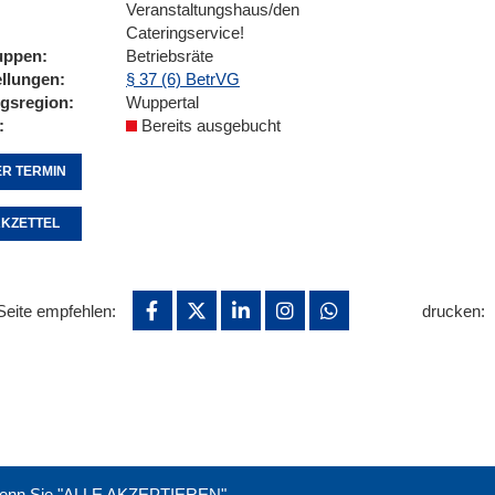
Veranstaltungshaus/den
Cateringservice!
uppen
Betriebsräte
ellungen
§ 37 (6) BetrVG
ngsregion
Wuppertal
Bereits ausgebucht
R TERMIN
KZETTEL
Seite empfehlen:
drucken:
. Wenn Sie "ALLE AKZEPTIEREN"