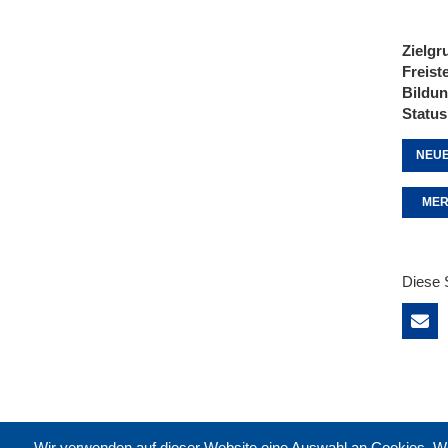
Zielgr
Freist
Bildu
Status
NEUE
MER
Diese 
Wir verwenden auf dieser Website eine Auswahl an Cookies