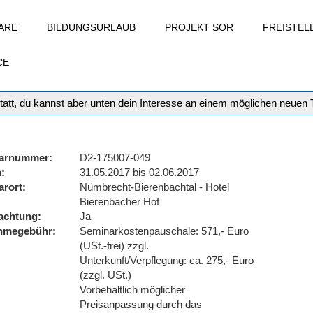
ARE
BILDUNGSURLAUB
PROJEKT SOR
FREISTE
CE
tatt, du kannst aber unten dein Interesse an einem möglichen neuen
arnummer
D2-175007-049
n
31.05.2017 bis 02.06.2017
arort
Nümbrecht-Bierenbachtal - Hotel
Bierenbacher Hof
achtung
Ja
ahmegebühr
Seminarkostenpauschale: 571,- Euro
(USt.-frei) zzgl.
Unterkunft/Verpflegung: ca. 275,- Euro
(zzgl. USt.)
Vorbehaltlich möglicher
Preisanpassung durch das