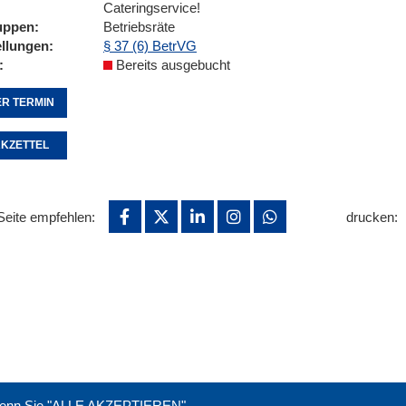
Cateringservice!
uppen
Betriebsräte
ellungen
§ 37 (6) BetrVG
Bereits ausgebucht
R TERMIN
KZETTEL
Seite empfehlen:
drucken:
. Wenn Sie "ALLE AKZEPTIEREN"