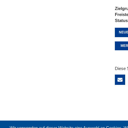
Zielgr
Freist
Status
NEUE
MER
Diese 
Wir verwenden auf dieser Website eine Auswahl an Cookies