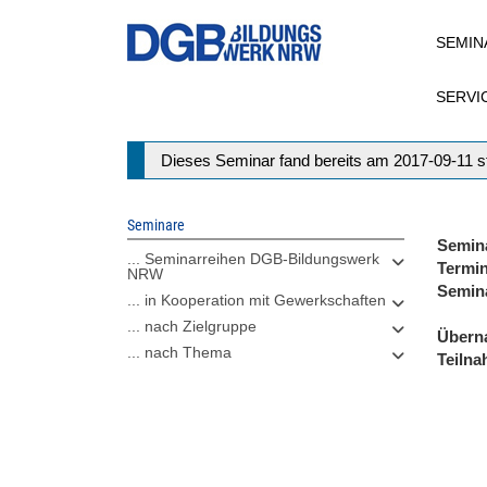
Direkt
SEMIN
zum
Inhalt
SERVI
Statusmeldung
Dieses Seminar fand bereits am 2017-09-11 st
Seminare
Semin
... Seminarreihen DGB-Bildungswerk
Termi
NRW
Semin
... in Kooperation mit Gewerkschaften
... nach Zielgruppe
Übern
... nach Thema
Teiln