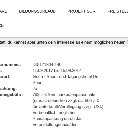
ARE
BILDUNGSURLAUB
PROJEKT SOR
FREISTE
CE
att, du kannst aber unten dein Interesse an einem möglichen neuen
arnummer
D3-171804-140
n
11.09.2017 bis 15.09.2017
arort
Goch - Sport- und Tagungshotel De
Poort
achtung
Ja
ahmegebühr
799 ,- € Seminarkostenpauschale
(umsatzsteuerfrei) zzgl. ca. 506 ,- €
für Unterkunft/Verpflegung (zzgl. USt.)
Vorbehaltlich möglicher
Preisanpassung durch das
Veranstaltungshaus/den