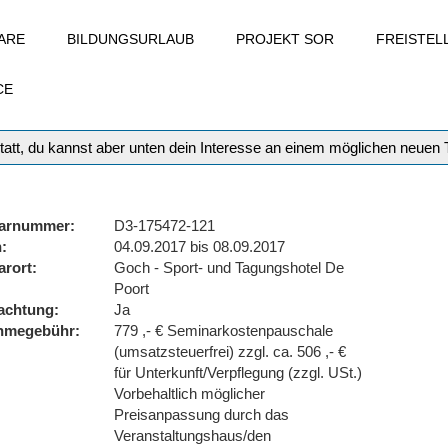
ARE
BILDUNGSURLAUB
PROJEKT SOR
FREISTE
CE
tatt, du kannst aber unten dein Interesse an einem möglichen neuen
arnummer
D3-175472-121
n
04.09.2017 bis 08.09.2017
arort
Goch - Sport- und Tagungshotel De
Poort
achtung
Ja
ahmegebühr
779 ,- € Seminarkostenpauschale
(umsatzsteuerfrei) zzgl. ca. 506 ,- €
für Unterkunft/Verpflegung (zzgl. USt.)
Vorbehaltlich möglicher
Preisanpassung durch das
Veranstaltungshaus/den