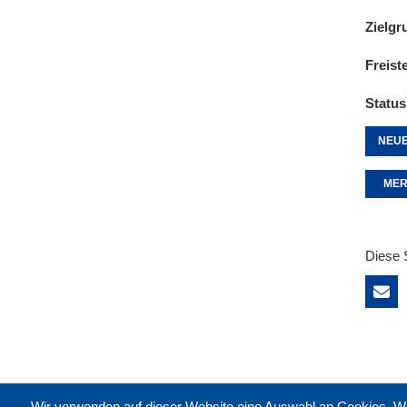
Zielgr
Freist
Status
NEUE
MER
Diese 
Wir verwenden auf dieser Website eine Auswahl an Cookies