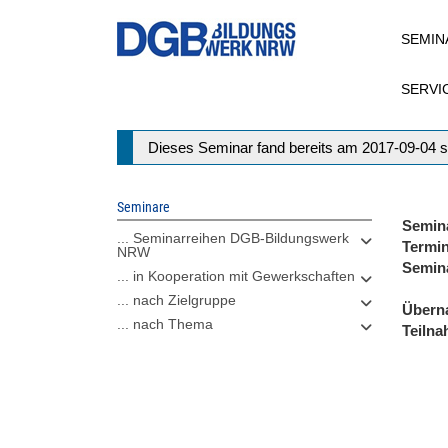
Direkt
SEMIN
zum
Inhalt
SERVI
Statusmeldung
Dieses Seminar fand bereits am 2017-09-04 s
Seminare
Semin
... Seminarreihen DGB-Bildungswerk
Termi
NRW
Semin
... in Kooperation mit Gewerkschaften
... nach Zielgruppe
Übern
... nach Thema
Teiln