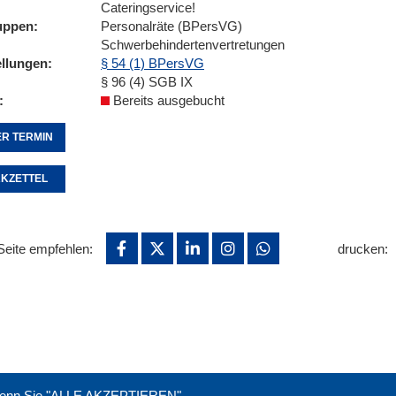
Cateringservice!
uppen
Personalräte (BPersVG)
Schwerbehindertenvertretungen
ellungen
§ 54 (1) BPersVG
§ 96 (4) SGB IX
Bereits ausgebucht
R TERMIN
KZETTEL
Seite empfehlen:
drucken:
. Wenn Sie "ALLE AKZEPTIEREN"