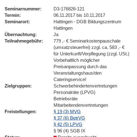
Seminarnummer
D3-176826-121
Termin
06.11.2017 bis 10.11.2017
Seminarort
Hattingen - DGB Bildungszentrum
Hattingen
Übernachtung
Ja
Teilnahmegebühr
779 ,- € Seminarkostenpauschale
(umsatzsteuerfrei) zzgl. ca. 583 ,- €
für Unterkunft/Verpflegung (zzgl. USt.)
Vorbehaltlich möglicher
Preisanpassung durch das
Veranstaltungshaus/den
Cateringservice!
Zielgruppen
Schwerbehindertenvertretungen
Personalräte (LPVG)
Betriebsräte
Mitarbeitendenvertretungen
Freistellungen
§ 19 (3) MVG
§ 37 (6) BetrVG
§ 42 (5) LPVG
§ 96 (4) SGB IX