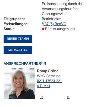
Preisanpassung durch das
Veranstaltungshaus/den
Cateringservice!
Zielgruppen
Betriebsräte
Freistellungen
§ 37 (6) BetrVG
Status
Bereits ausgebucht
NEUER TERMIN
MERKZETTEL
ANSPRECHPARTNER*IN
Romy Gröne
WbG-Beratung
0211 17523-221
» E-Mail
Seitennummerierung
Vorherige Seite
Nächste Seite
‹‹
››