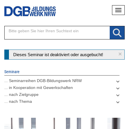
Direkt
Naviga
zum
Inhalt
×
Statusmeldung
Dieses Seminar ist deaktiviert oder ausgebucht!
Seminare
... Seminarreihen DGB-Bildungswerk NRW
... in Kooperation mit Gewerkschaften
... nach Zielgruppe
... nach Thema