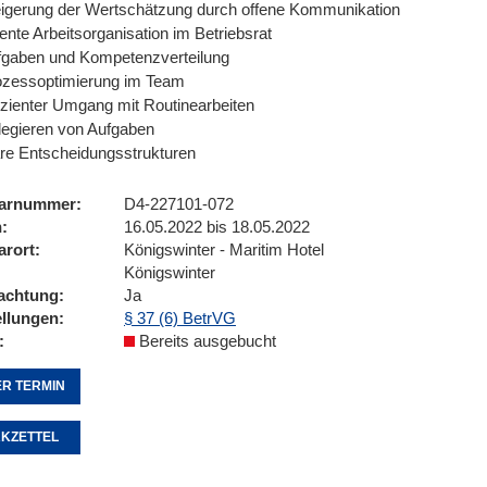
eigerung der Wertschätzung durch offene Kommunikation
iente Arbeitsorganisation im Betriebsrat
fgaben und Kompetenzverteilung
ozessoptimierung im Team
izienter Umgang mit Routinearbeiten
legieren von Aufgaben
re Entscheidungsstrukturen
arnummer
D4-227101-072
n
16.05.2022 bis 18.05.2022
arort
Königswinter - Maritim Hotel
Königswinter
achtung
Ja
ellungen
§ 37 (6) BetrVG
Bereits ausgebucht
R TERMIN
KZETTEL