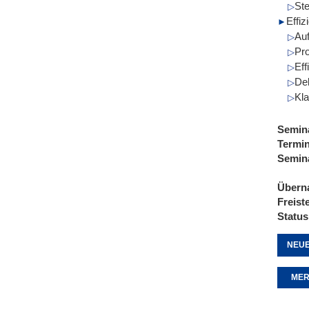
St
Effiz
Au
Pr
Eff
De
Kla
Semin
Termi
Semin
Übern
Freist
Status
NEUE
MER