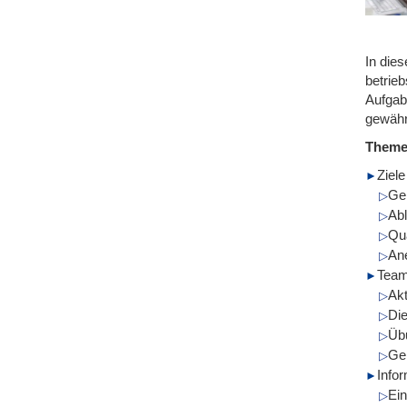
In die
betrie
Aufgab
gewähr
Them
Ziele
Ge
Abl
Qua
An
Team
Ak
Di
Üb
Ge
Info
Ein