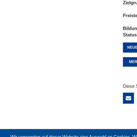
Zielgr
Freist
Bildu
Status
NEUE
MER
Diese 
Wir verwenden auf dieser Website eine Auswahl an Cookies