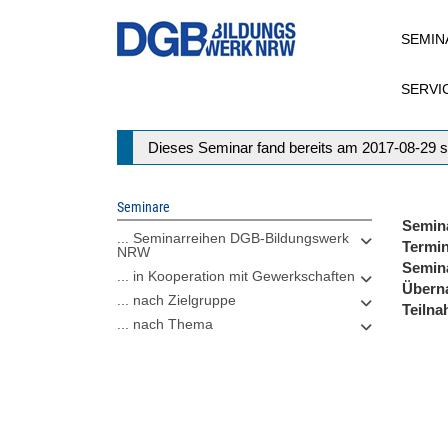
Direkt
SEMIN
zum
Inhalt
SERVI
Statusmeldung
Dieses Seminar fand bereits am 2017-08-29 s
Seminare
Semin
... Seminarreihen DGB-Bildungswerk
Termi
NRW
Semin
... in Kooperation mit Gewerkschaften
Übern
... nach Zielgruppe
Teiln
... nach Thema