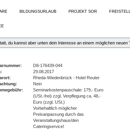
ARE
BILDUNGSURLAUB
PROJEKT SOR
FREISTE
CE
tatt, du kannst aber unten dein Interesse an einem möglichen neuen
arnummer
D8-176439-044
n
29.08.2017
arort
Rheda-Wiedenbrück - Hotel Reuter
achtung
Nein
ahmegebühr
Seminarkostenpauschale: 179,- Euro
(USt.-frei) zzgl. Verpflegung ca. 48,-
Euro (zzgl. USt.)
Vorbehaltlich möglicher
Preisanpassung durch das
Veranstaltungshaus/den
Cateringservice!