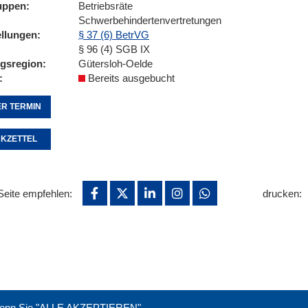
uppen
Betriebsräte
Schwerbehindertenvertretungen
ellungen
§ 37 (6) BetrVG
§ 96 (4) SGB IX
ngsregion
Gütersloh-Oelde
Bereits ausgebucht
R TERMIN
KZETTEL
Seite empfehlen:
drucken:
. Wenn Sie "ALLE AKZEPTIEREN"