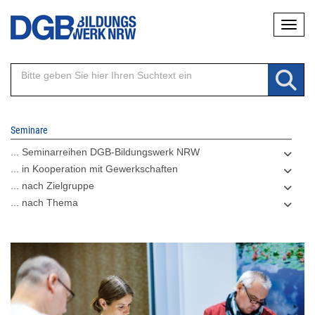
Direkt
Naviga
zum
Inhalt
Seminare
... Seminarreihen DGB-Bildungswerk NRW
... in Kooperation mit Gewerkschaften
... nach Zielgruppe
... nach Thema