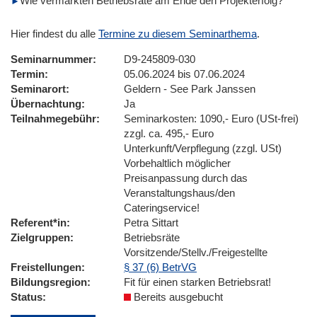
Wie vermarkten Betriebsräte am Ende den Projekterfolg?
Hier findest du alle
Termine zu diesem Seminarthema
.
Seminarnummer
D9-245809-030
Termin
05.06.2024 bis 07.06.2024
Seminarort
Geldern - See Park Janssen
Übernachtung
Ja
Teilnahmegebühr
Seminarkosten: 1090,- Euro (USt-frei)
zzgl. ca. 495,- Euro
Unterkunft/Verpflegung (zzgl. USt)
Vorbehaltlich möglicher
Preisanpassung durch das
Veranstaltungshaus/den
Cateringservice!
Referent*in
Petra Sittart
Zielgruppen
Betriebsräte
Vorsitzende/Stellv./Freigestellte
Freistellungen
§ 37 (6) BetrVG
Bildungsregion
Fit für einen starken Betriebsrat!
Status
Bereits ausgebucht