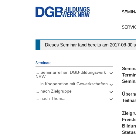
Direkt
SEMIN
zum
Inhalt
SERVI
Statusmeldung
Dieses Seminar fand bereits am 2017-08-30 s
Seminare
Semin
... Seminarreihen DGB-Bildungswerk
Termi
NRW
Semin
... in Kooperation mit Gewerkschaften
... nach Zielgruppe
Übern
... nach Thema
Teiln
Zielgr
Freist
Bildu
Status