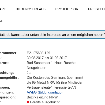
ARE
BILDUNGSURLAUB
PROJEKT SOR
FREISTE
CE
tatt, du kannst aber unten dein Interesse an einem möglichen neuen
arnummer
E2-175603-129
n
30.08.2017 bis 01.09.2017
arort
Bad Sassendorf - Haus Rasche
Neugebauer
achtung
Ja
ahmegebühr
Die Kosten des Seminars übernimmt
die IG Metall NRW für ihre Mitglieder
uppen
Vertrauensleute/Interessierte AN
ellungen
AWbG (Bildungsurlaub)
ngsregion
Bezirksleitung NRW
Bereits ausgebucht