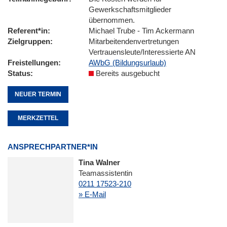
Gewerkschaftsmitglieder
übernommen.
Referent*in
Michael Trube - Tim Ackermann
Zielgruppen
Mitarbeitendenvertretungen
Vertrauensleute/Interessierte AN
Freistellungen
AWbG (Bildungsurlaub)
Status
Bereits ausgebucht
NEUER TERMIN
MERKZETTEL
ANSPRECHPARTNER*IN
Tina Walner
Teamassistentin
0211 17523-210
» E-Mail