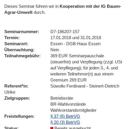
Dieses Seminar führen wir in
Kooperation mit der IG Bauen-
Agrar-Umwelt
durch.
Seminarnummer
D7-186207-157
Termin
17.01.2018 und 31.01.2018
Seminarort
Essen - DGB-Haus Essen
Übernachtung
Nein
Teilnahmegebühr
369 EUR Seminarpauschale
(steuerfrei) und Verpflegung (zzgl. USt
auf Verpflegung); für jeden 3., 4. und
weiteren Teilnehmer(n) aus einem
Gremium 269 EUR
Referent*in
Süwolto Ferdinand - Steinert-Dietrich
Ulrike
Zielgruppen
Betriebsräte
BR-Wahlvorstände
Wahlvorstandsmitglieder
Freistellungen
§ 37 (6) BetrVG
§ 20 (3) BetrVG
Status
Bereits ausgebucht