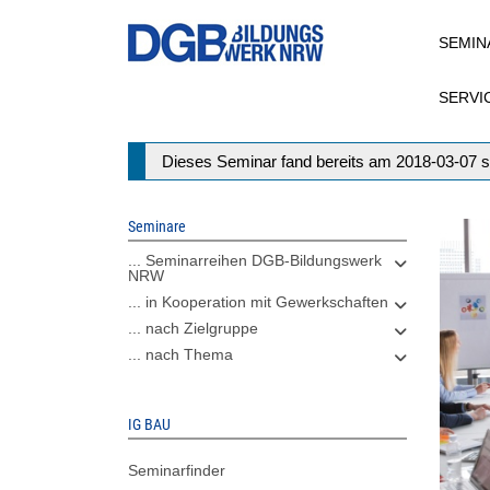
Direkt
SEMIN
zum
Inhalt
SERVI
Statusmeldung
Dieses Seminar fand bereits am 2018-03-07 s
Seminare
... Seminarreihen DGB-Bildungswerk
NRW
... in Kooperation mit Gewerkschaften
... nach Zielgruppe
... nach Thema
IG BAU
Seminarfinder