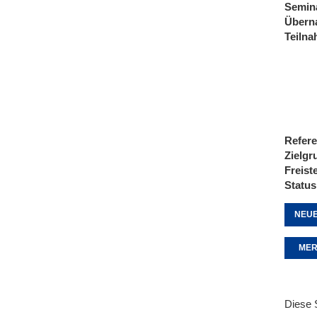
Semin
Übern
Teiln
Refere
Zielgr
Freist
Status
NEUE
MER
Diese 