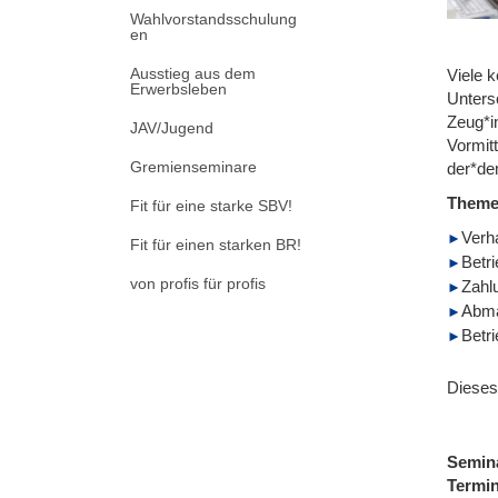
Wahlvorstandsschulung
en
Ausstieg aus dem
Viele 
Erwerbsleben
Unters
Zeug*i
JAV/Jugend
Vormit
Gremienseminare
der*dem
Them
Fit für eine starke SBV!
Verh
Fit für einen starken BR!
Betr
von profis für profis
Zahl
Abm
Betr
Dieses
Semin
Termi