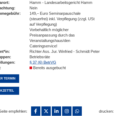
arort
Hamm - Landesarbeitsgericht Hamm
achtung
Nein
ahmegebühr
149,– Euro Seminarpauschale
(steuerfrei) inkl. Verpflegung (zzgl. USt
auf Verpflegung)
Vorbehaltlich möglicher
Preisanpassung durch das
Veranstaltungshaus/den
Cateringservice!
nt*in
Richter Ass. Jur. Winfried - Schmidt Peter
uppen
Betriebsräte
ellungen
§ 37 (6) BetrVG
Bereits ausgebucht
R TERMIN
KZETTEL
Seite empfehlen:
drucken: