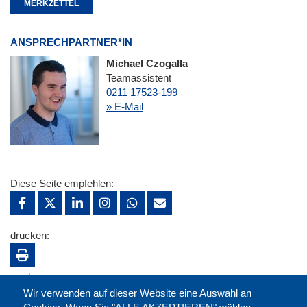
MERKZETTEL
ANSPRECHPARTNER*IN
Michael Czogalla
Teamassistent
0211 17523-199
» E-Mail
Diese Seite empfehlen:
drucken:
merken:
Wir verwenden auf dieser Website eine Auswahl an